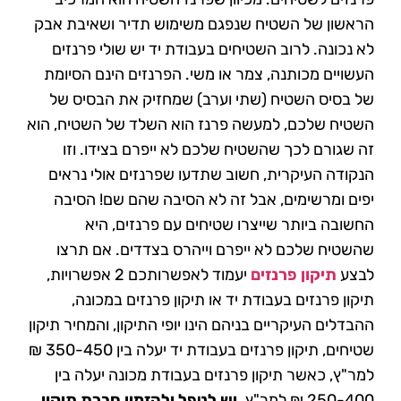
הראשון של השטיח שנפגם משימוש תדיר ושאיבת אבק
לא נכונה. לרוב השטיחים בעבודת יד יש שולי פרנזים
העשויים מכותנה, צמר או משי. הפרנזים הינם הסיומת
של בסיס השטיח (שתי וערב) שמחזיק את הבסיס של
השטיח שלכם, למעשה פרנז הוא השלד של השטיח, הוא
זה שגורם לכך שהשטיח שלכם לא ייפרם בצידו. וזו
הנקודה העיקרית, חשוב שתדעו שפרנזים אולי נראים
יפים ומרשימים, אבל זה לא הסיבה שהם שם! הסיבה
החשובה ביותר שייצרו שטיחים עם פרנזים, היא
שהשטיח שלכם לא ייפרם וייהרס בצדדים. אם תרצו
לבצע
תיקון פרנזים
יעמוד לאפשרותכם 2 אפשרויות,
תיקון פרנזים בעבודת יד או תיקון פרנזים במכונה,
ההבדלים העיקריים בניהם הינו יופי התיקון, והמחיר תיקון
שטיחים, תיקון פרנזים בעבודת יד יעלה בין 350-450 ₪
למר"ץ, כאשר תיקון פרנזים בעבודת מכונה יעלה בין
250-400 ₪ למר"ץ.
יש לטפל ולהזמין חברת תיקון